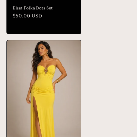
Elisa Polka Dots Set
Precio
$50.00 USD
habitual