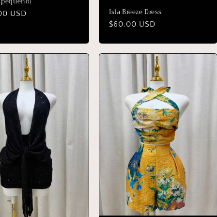
e pequeño)
Isla Breeze Dress
io
00 USD
Precio
$60.00 USD
ual
habitual