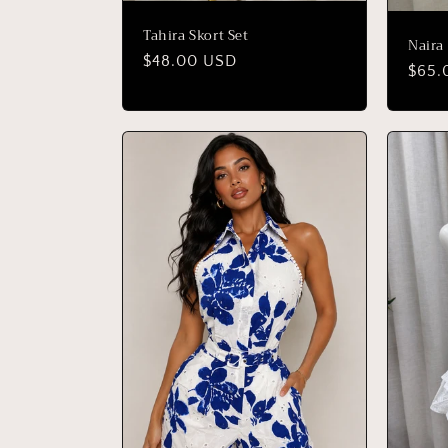
Tahira Skort Set
Naira 
Precio
$48.00 USD
Prec
$65.
habitual
habit