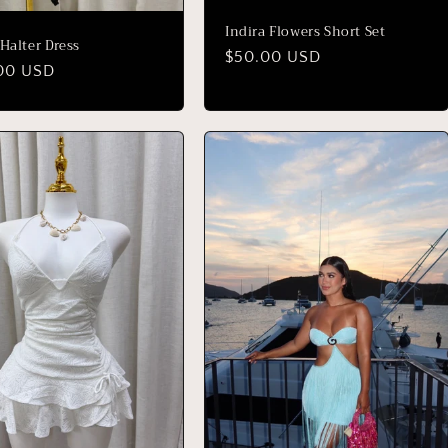
Indira Flowers Short Set
Halter Dress
Precio
$50.00 USD
io
00 USD
habitual
ual