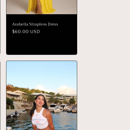
Arabella Strapless Dress
Precio
$60.00 USD
habitual