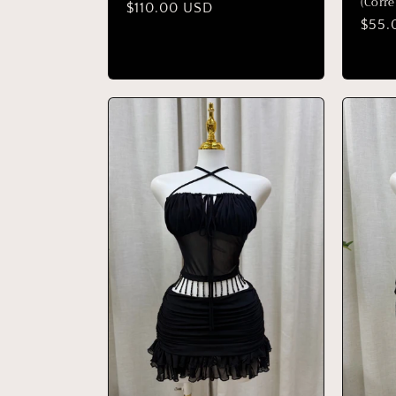
(Corr
Precio
$110.00 USD
Prec
$55.
habitual
habit