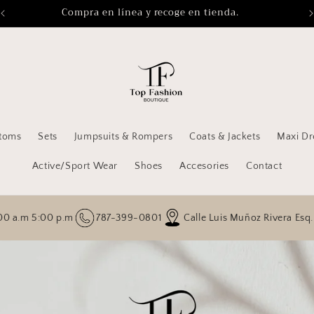
Compra en línea y recoge en tienda.
toms
Sets
Jumpsuits & Rompers
Coats & Jackets
Maxi Dr
Active/Sport Wear
Shoes
Accesories
Contact
 p.m
787-399-0801
Calle Luis Muñoz Rivera Esq. Monserrate 