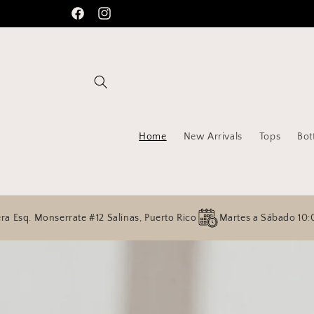
Ir
Te damos la bienvenida a nuestra tienda
directamente
Facebook
Instagram
al contenido
Home
New Arrivals
Tops
Bot
errate #12 Salinas, Puerto Rico
Martes a Sábado 10:00 a.m 5:00