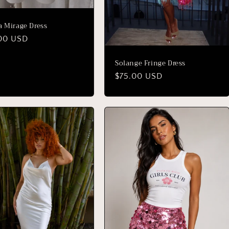
a Mirage Dress
io
00 USD
ual
Solange Fringe Dress
Precio
$75.00 USD
habitual