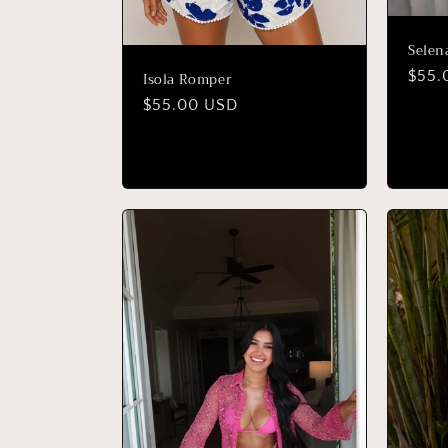
Selen
Prec
$55.
Isola Romper
habit
Precio
$55.00 USD
habitual